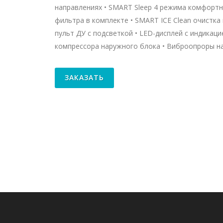
направлениях • SMART Sleep 4 режима комфортн
фильтра в комплекте • SMART ICE Clean очистк
пульт ДУ с подсветкой • LED-дисплей с индика
компрессора наружного блока • Виброопроры н
ЗАКАЗАТЬ