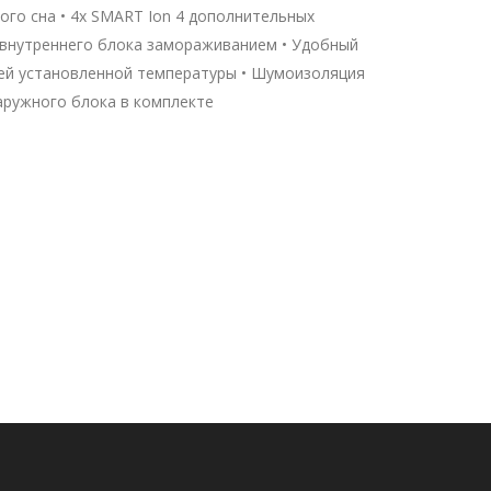
ого сна • 4х SMART Ion 4 дополнительных
а внутреннего блока замораживанием • Удобный
цией установленной температуры • Шумоизоляция
аружного блока в комплекте